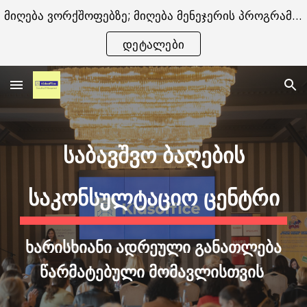
მიღება ვორქშოფებზე; მიღება მენეჯერის პროგრამაზე -
Skip to main content
Skip to navigation
დეტალები
ᲡᲐᲑᲐᲕᲨᲕᲝ ᲑᲐᲦᲔᲑᲘᲡ
ᲡᲐᲙᲝᲜᲡᲣᲚᲢᲐᲪᲘᲝ ᲪᲔᲜᲢᲠᲘ
ხარისხიანი ადრეული განათლება
წარმატებული მომავლისთვის